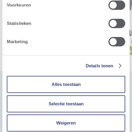
Voorkeuren
Statistieken
Benieuwd hoe een
Le parc éo
windturbine werkt?
Mourcourt 
Marketing
Parcs éoliens
Parcs éoliens
Details tonen
Alles toestaan
Posez-nous une
Selectie toestaan
question
Weigeren