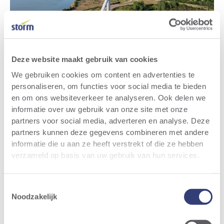
Deze website maakt gebruik van cookies
We gebruiken cookies om content en advertenties te
personaliseren, om functies voor social media te bieden
Opérationnels
en om ons websiteverkeer te analyseren. Ook delen we
informatie over uw gebruik van onze site met onze
Dans le parc éolien
Pelt
partners voor social media, adverteren en analyse. Deze
partners kunnen deze gegevens combineren met andere
informatie die u aan ze heeft verstrekt of die ze hebben
‍Le parc éolien Storm de Pelt comporte trois
verzameld op basis van uw gebruik van hun services.
éoliennes. Il se situe dans le zoning industriel
de Nyrstar, le long du canal Bocholt-Herentals
Toestemmingsselectie
(province du Limbourg).
Noodzakelijk
Plus d'informations