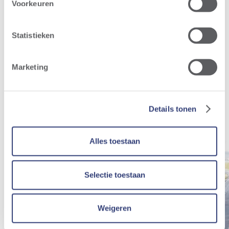
Voorkeuren
Actualités pertinentes
Statistieken
Toutes les actualités
Marketing
Details tonen
Alles toestaan
Selectie toestaan
Weigeren