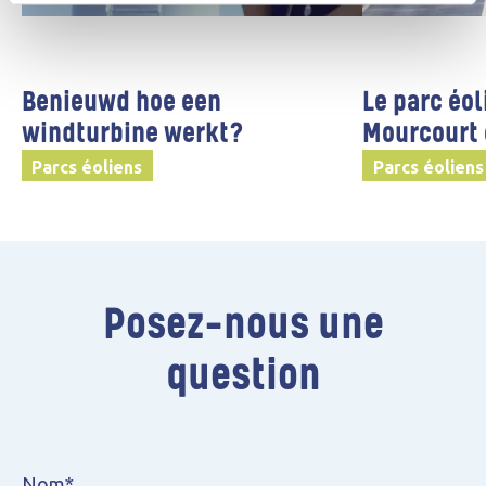
Benieuwd hoe een
Le parc éo
windturbine werkt?
Mourcourt 
Parcs éoliens
Parcs éoliens
Posez-nous une
question
Nom*