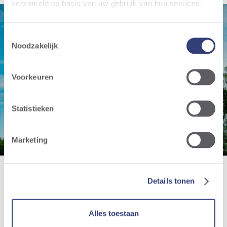
verzameld op basis van uw gebruik van hun services.
Toestemmingsselectie
Noodzakelijk
Parc éolien
Voorkeuren
Brugge Zeelaan A11
Statistieken
Marketing
Details tonen
Alles toestaan