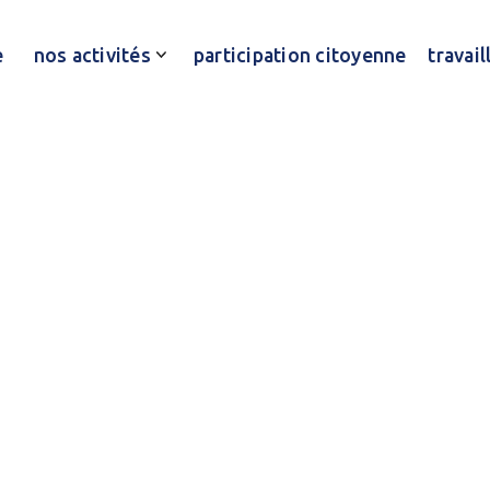
e
nos activités
participation citoyenne
travai