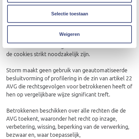
doel en bewaartermijn, is steeds beschikbaar via
deze cookietool en vormt een integraal onderdeel
Selectie toestaan
van deze verklaring. Voor zover cookies aanleiding
geven tot de verwerking van persoonsgegevens,
Weigeren
gebeurt dit uitsluitend voor de doeleinden
waarvoor toestemming werd verleend of waarvoor
de cookies strikt noodzakelijk zijn.
Storm maakt geen gebruik van geautomatiseerde
besluitvorming of profilering in de zin van artikel 22
AVG die rechtsgevolgen voor betrokkenen heeft of
hen op vergelijkbare wijze significant treft.
Betrokkenen beschikken over alle rechten die de
AVG toekent, waaronder het recht op inzage,
verbetering, wissing, beperking van de verwerking,
bezwaar en, waar toepasselijk,