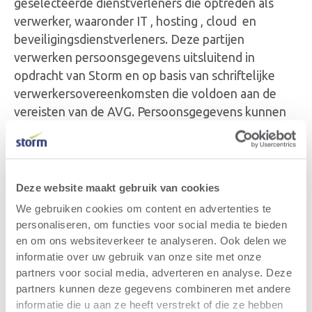
geselecteerde dienstverleners die optreden als
verwerker, waaronder IT , hosting , cloud en
beveiligingsdienstverleners. Deze partijen
verwerken persoonsgegevens uitsluitend in
opdracht van Storm en op basis van schriftelijke
verwerkersovereenkomsten die voldoen aan de
vereisten van de AVG. Persoonsgegevens kunnen
eveneens worden gedeeld met andere entiteiten
binnen de Storm groep of met bevoegde
overheidsinstanties wanneer dit wettelijk verplicht
is. Storm verkoopt geen persoonsgegevens en
Deze website maakt gebruik van cookies
stelt deze niet ter beschikking van derden voor hun
We gebruiken cookies om content en advertenties te
eigen doeleinden. Indien persoonsgegevens
personaliseren, om functies voor social media te bieden
worden doorgegeven aan landen buiten de
en om ons websiteverkeer te analyseren. Ook delen we
Europese Economische Ruimte, waarborgt Storm
informatie over uw gebruik van onze site met onze
partners voor social media, adverteren en analyse. Deze
dat deze doorgiften plaatsvinden in
partners kunnen deze gegevens combineren met andere
overeenstemming met de AVG en dat passende
informatie die u aan ze heeft verstrekt of die ze hebben
waarborgen, zoals standaardcontractbepalingen,