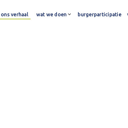
ons verhaal
wat we doen
burgerparticipatie