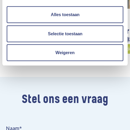
Alles toestaan
Storm en Q8 openen eerste
Eerste vie
Selectie toestaan
snellaadstation met
Storm en 
McDonald’s restaurant in
Snellaadstat
Weigeren
Heusden-Zolder
Snellaadstations
Stel ons een vraag
Naam*