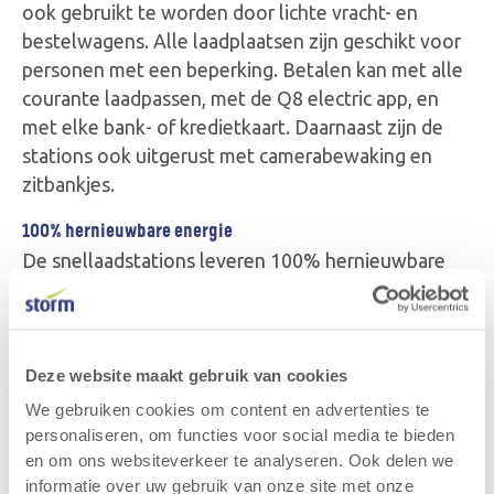
ook gebruikt te worden door lichte vracht- en
bestelwagens. Alle laadplaatsen zijn geschikt voor
personen met een beperking. Betalen kan met alle
courante laadpassen, met de Q8 electric app, en
met elke bank- of kredietkaart. Daarnaast zijn de
stations ook uitgerust met camerabewaking en
zitbankjes.
100% hernieuwbare energie
De snellaadstations leveren 100% hernieuwbare
energie van Belgische oorsprong. Ze zijn
ontworpen door het jonge Gentse
architectenbureau Martens Van Caimere
Architecten en worden gebouwd met duurzame en
Deze website maakt gebruik van cookies
natuurlijke materialen zoals hout. Ze krijgen ook
We gebruiken cookies om content en advertenties te
een waterdoorlatende verharding, groene
personaliseren, om functies voor social media te bieden
beplanting, een groendak en zonnepanelen.
en om ons websiteverkeer te analyseren. Ook delen we
informatie over uw gebruik van onze site met onze