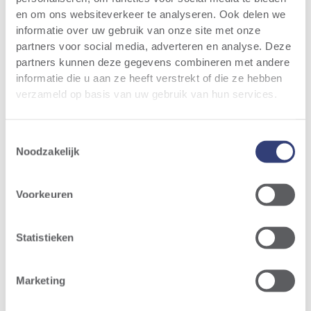
en om ons websiteverkeer te analyseren. Ook delen we
In de statuten worden o.a. het maatschappelijk
informatie over uw gebruik van onze site met onze
doel, de werking van de raad van bestuur en de
partners voor social media, adverteren en analyse. Deze
algemene vergadering en de rechten en
partners kunnen deze gegevens combineren met andere
beperkingen verbonden aan de aandelen nader
informatie die u aan ze heeft verstrekt of die ze hebben
toegelicht.
verzameld op basis van uw gebruik van hun services.
Nederlands
Toestemmingsselectie
Noodzakelijk
Frans
Statuten
Voorkeuren
Statistieken
De jaarverslagen
In de jaarverslagen vindt u een overzicht van de
Marketing
activiteiten van de afgelopen boekjaren van Storm
CV en meer toelichting over het dividend dat werd