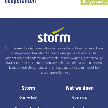
coöperanten
Burgerpartici
Burgerparticipatie
Storm is een Belgische ontwikkelaar en exploitant van hernieuwbare
energieprojecten. Met duurzame energie-initiatieven zoals
windparken, snellaadstations voor elektrische wagens, grootschalige
batterijparken en zonneparken versnellen we de transitie naar een
klimaatneutrale samenleving, en dat aan een zo laag mogelijke
maatschappelijke kost.
Storm
Wat we doen
Ons verhaal
Overzicht