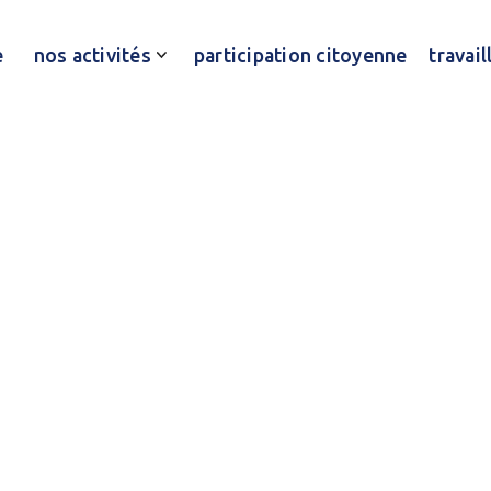
e
nos activités
participation citoyenne
travai