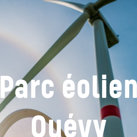
Parc éolie
Quévy