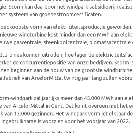
e. Storm kan daardoor het windpark subsidievrij realis
het systeem van groenestroomcertificaten.
goedkoopste vorm van elektriciteitsproductie geworde
en nieuwe windturbine kost minder dan een MWh aan elektri
ieuwe gascentrale, steenkoolcentrale, biomassacentrale 
turbines kunnen uitrollen, hoe lager de elektriciteitsfa
rker de concurrentiepositie van onze bedrijven. Storm is 
nen beginnen aan de bouw van de grootste windturbines
fabriek van ArcelorMittal twintig jaar lang zullen voo
torm-windpark zal jaarlijks meer dan 45.000 MWh aan elek
e van ArcelorMittal in Gent. Dat komt overeen met het equ
uik van 13.000 gezinnen. Het windpark vermijdt elk jaar de
 ingebruikname is voorzien voor het voorjaar van 2022.