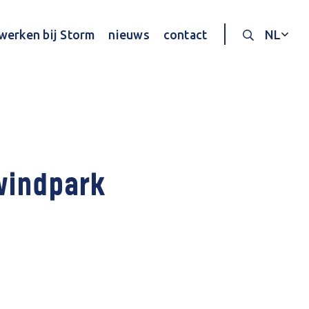
werken bij Storm
nieuws
contact
NL
Doorzoek d
 windpark