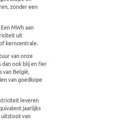
eren, zonder een
n. Een MWh aan
citeit uit
of kerncentrale.
ctuur van onze
dan ook blij en fier
 van België,
rzien van goedkope
triciteit leveren
ivalent jaarlijks
 uitstoot van