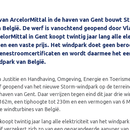
van ArcelorMittal in de haven van Gent bouwt S
n België. De werf is vanochtend geopend door Vl
lorMittal in Gent koopt twintig jaar lang alle ele
en een vaste prijs. Het windpark doet geen bero
enestroomcertificaten en wordt daarmee het ee
ndpark van België.
n Justitie en Handhaving, Omgeving, Energie en Toerism
 geopend van het nieuwe Storm-windpark op de terreine
 haven van Gent. Daar verrijzen tegen eind dit jaar drie 
162m, een tiphoogte tot 230m en een vermogen van 6 M
e windturbines van België.
koopt twintig jaar lang alle elektriciteit van het windpar
rijf verzekert zich zo van een gegarandeerde aanvoer va