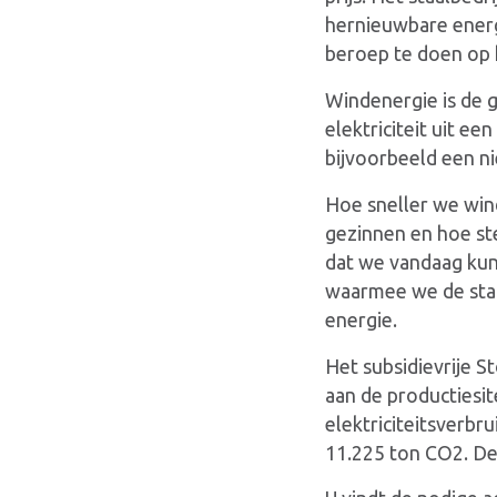
hernieuwbare energi
beroep te doen op 
Windenergie is de 
elektriciteit uit e
bijvoorbeeld een n
Hoe sneller we wind
gezinnen en hoe ste
dat we vandaag kun
waarmee we de staal
energie.
Het subsidievrije S
aan de productiesit
elektriciteitsverbr
11.225 ton CO2. De