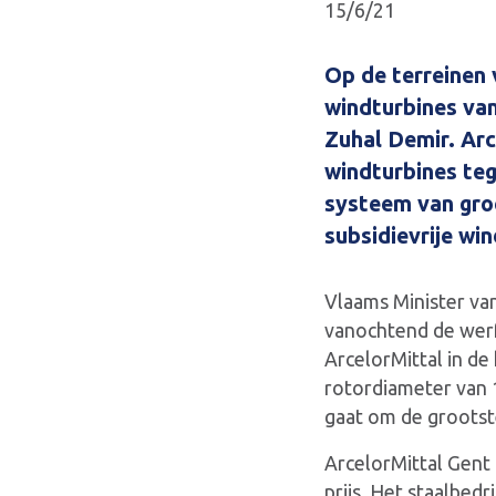
15/6/21
Op de terreinen 
windturbines va
Zuhal Demir. Arce
windturbines teg
systeem van gro
subsidievrije wi
Vlaams Minister va
vanochtend de werf
ArcelorMittal in de
rotordiameter van 
gaat om de grootst
ArcelorMittal Gent 
prijs. Het staalbed