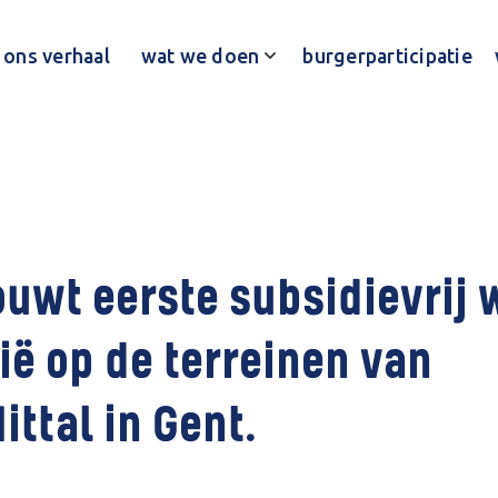
ons verhaal
wat we doen
burgerparticipatie
uwt eerste subsidievrij
ië op de terreinen van
ittal in Gent.