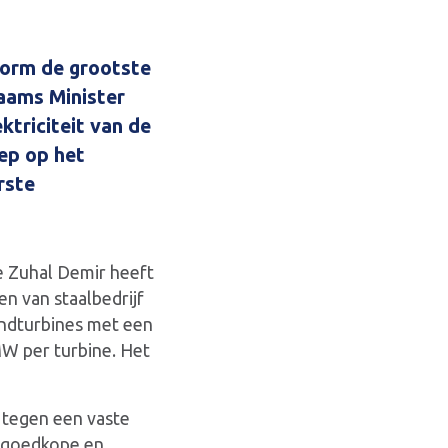
torm de grootste
aams Minister
ktriciteit van de
ep op het
rste
e Zuhal Demir heeft
n van staalbedrijf
windturbines met een
W per turbine. Het
k tegen een vaste
n goedkope en