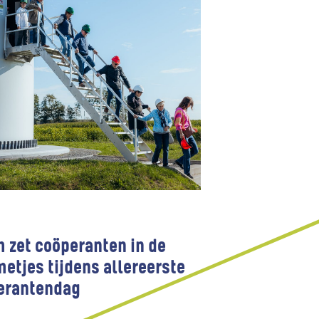
 zet coöperanten in de
etjes tijdens allereerste
erantendag
rparticipatie
Windparken