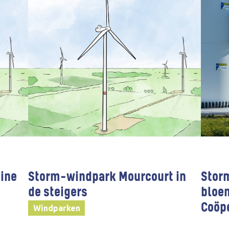
ine
Storm-windpark Mourcourt in
Storm
de steigers
bloem
Coöp
Windparken
Burge