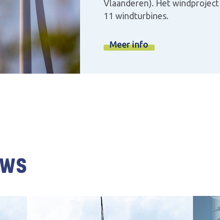
Vlaanderen). Het windproject
11 windturbines. ‍
Meer info
uws