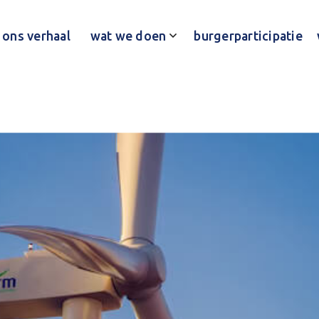
ons verhaal
wat we doen
burgerparticipatie