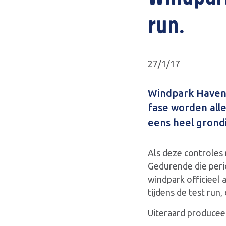
run.
27/1/17
Windpark Haven G
fase worden all
eens heel grondi
Als deze controles 
Gedurende die perio
windpark officieel 
tijdens de test run,
Uiteraard produceer