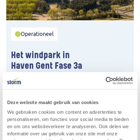
Operationeel
Het windpark in
Haven Gent Fase 3a
Het Storm-windpark Haven Gent Fase 3a
bestaat uit drie windturbines en is gelegen op
de terreinen van ArcelorMittal in de Gentse
Deze website maakt gebruik van cookies
Zeehaven (provincie Oost-Vlaanderen). Het
We gebruiken cookies om content en advertenties te
windproject Haven Gent omvat in totaal 11
personaliseren, om functies voor social media te bieden
windturbines, waarvan deze drie fase 3a
en om ons websiteverkeer te analyseren. Ook delen we
vertegenwoordigen.
informatie over uw gebruik van onze site met onze