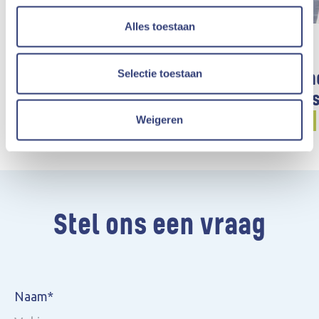
Alles toestaan
Selectie toestaan
Benieuwd hoe een
Storm-win
windturbine werkt?
de steiger
Weigeren
Windparken
Windparken
Stel ons een vraag
Naam*