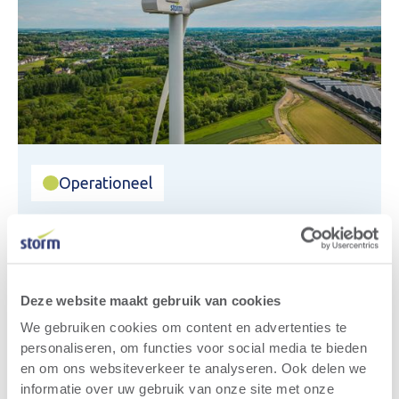
Operationeel
Het windpark in
Geraardsbergen
Deze website maakt gebruik van cookies
Het Storm-windpark Geraardsbergen bestaat
We gebruiken cookies om content en advertenties te
uit één windturbine en is gelegen ten zuiden
personaliseren, om functies voor social media te bieden
van bedrijventerrein Schendelbeke aan de N42
en om ons websiteverkeer te analyseren. Ook delen we
informatie over uw gebruik van onze site met onze
(provincie Oost-Vlaanderen).