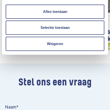
Alles toestaan
Selectie toestaan
Storm CV keert opnieuw 5%
Enthousias
dividend uit aan haar
klasbezoek
Weigeren
coöperanten
Burgerpartici
Burgerparticipatie
Stel ons een vraag
Naam*